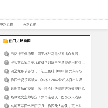
中超直播
英超直播
热门足球新闻
巴萨押宝佩德里：国王杯战马竞或迎满血复活，肌肉伤愈暗藏玄机
登贝莱欧冠名单现转机？训练中突遭腿伤困扰引担忧
铜梁龙春节备战记：初三集结冲刺中超 龙兴球场将成主战场
梅西带货乐高版大力神杯！2842块积木拼出世界杯梦想，你会为情怀买单吗？
数据背后的较量：米兰险胜比萨暴露进攻效率问题
热刺救火主帅敲定！罗马诺确认：图多尔火线接手北伦敦豪门
乌姆蒂蒂回忆巴萨岁月：梅西无人能及，更衣室氛围令人难忘