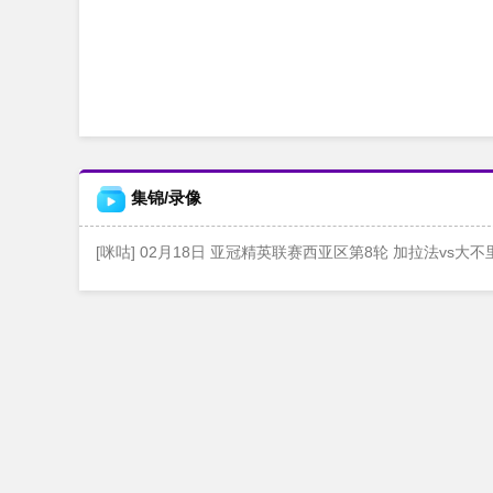
集锦/录像
[咪咕] 02月18日 亚冠精英联赛西亚区第8轮 加拉法vs大