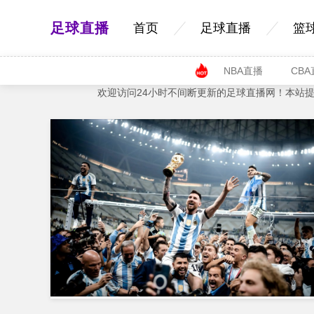
足球直播
首页
足球直播
篮
NBA直播
CB
欢迎访问24小时不间断更新的足球直播网！本站