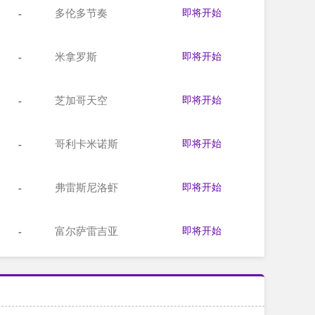
多伦多节奏
即将开始
-
米拿罗斯
即将开始
-
芝加哥天空
即将开始
-
哥利卡米诺斯
即将开始
-
弗雷斯尼洛虾
即将开始
-
富尔萨雷吉亚
即将开始
-