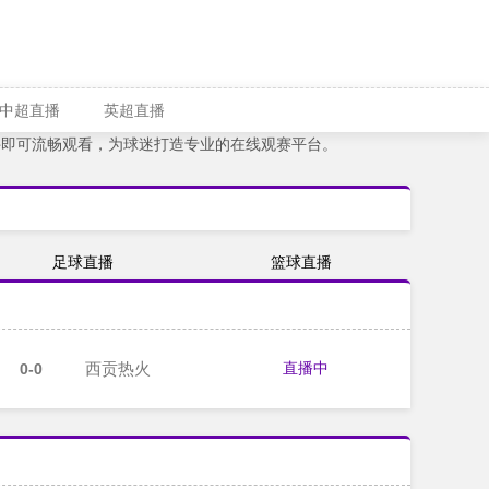
中超直播
英超直播
件即可流畅观看，为球迷打造专业的在线观赛平台。
足球直播
篮球直播
西贡热火
直播中
0-0