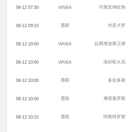
印第安纳狂热
08-12 07:30
WNBA
墨联
坎昆卡罗
08-12 09:15
拉斯维加斯王牌
08-12 10:00
WNBA
洛杉矶火花
08-12 10:00
WNBA
墨联
多拉多斯
08-12 10:00
墨联
弗雷塞罗斯
08-12 10:00
墨联
阿斯特罗斯
08-12 10:15