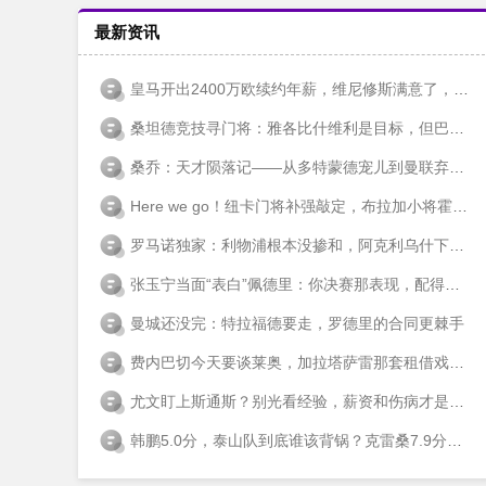
最新资讯
皇马开出2400万欧续约年薪，维尼修斯满意了，双方都松了口气
桑坦德竞技寻门将：雅各比什维利是目标，但巴萨不放人？
桑乔：天才陨落记——从多特蒙德宠儿到曼联弃将，下一个落脚点在哪？
Here we go！纽卡门将补强敲定，布拉加小将霍尔尼切克来了
罗马诺独家：利物浦根本没掺和，阿克利乌什下周就去巴黎签约
张玉宁当面“表白”佩德里：你决赛那表现，配得上世界杯！
曼城还没完：特拉福德要走，罗德里的合同更棘手
费内巴切今天要谈莱奥，加拉塔萨雷那套租借戏码，米兰压根不买账
尤文盯上斯通斯？别光看经验，薪资和伤病才是真麻烦
韩鹏5.0分，泰山队到底谁该背锅？克雷桑7.9分也救不了这场溃败