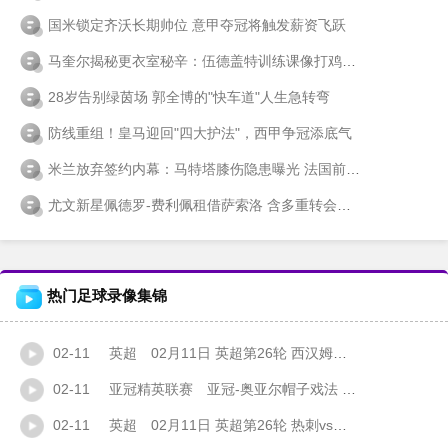
国米锁定齐沃长期帅位 意甲夺冠将触发薪资飞跃
马奎尔揭秘更衣室秘辛：伍德盖特训练课像打鸡血 埃文斯加练带新人
28岁告别绿茵场 郭全博的"快车道"人生急转弯
防线重组！皇马迎回"四大护法"，西甲争冠添底气
米兰放弃签约内幕：马特塔膝伤隐患曝光 法国前锋心态崩了取关母队
尤文新星佩德罗-费利佩租借萨索洛 含多重转会条款
热门足球录像集锦
02-11
英超
02月11日 英超第26轮 西汉姆联vs曼联 全场录像
02-11
亚冠精英联赛
亚冠-奥亚尔帽子戏法 吉达联合7-0大胜加拉法
02-11
英超
02月11日 英超第26轮 热刺vs纽卡斯尔联 全场录像