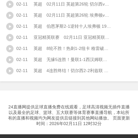
02-11
英超
02月11日 英超第26轮 切尔西vs利兹联 全场录像
02-11
英超
02月11日 英超第26轮 埃弗顿vs伯恩茅斯 全场录像
02-11
英超
伯恩茅斯2-1逆转十人埃弗顿 19岁拉扬送点+连场破门 奥布莱恩直红
02-11
亚冠精英联赛
02月11日 亚冠精英联赛西亚区第7轮 吉达联合vs加拉法 全场录像
02-11
英超
8轮不胜！热刺1-2纽卡 格雷破门难救主拉姆塞制胜纽卡4轮不胜终结
02-11
英超
无缘5连胜！曼联1-1西汉姆联英超9轮不败 舍什科替补96分钟绝平
02-11
英超
4连胜终结！切尔西2-2利兹联 佩德罗破门+造点帕尔默传射+失空门
24直播网提供足球直播免费在线观看，足球高清视频无插件直播
以及最全的足球、篮球、五大联赛等体育赛事直播导航，本站所
有的直播和视频均为网友提供且链接到其他网站播放。 页面更新
时间：2026年02月11日 12时32分