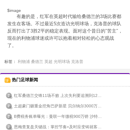
$image
有趣的是，红军在英超时代输给桑德兰的3场比赛都
发生在客场。不过最近5次造访光明球场，克洛普的球队
反而打出了3胜2平的稳定表现。面对这个昔日的"苦主"，
现在的利物浦球迷或许可以抱着相对轻松的心态观战
了。
标签：
利物浦
桑德兰
英超
光明球场
克洛普
热门足球新闻
红军桑德兰交锋11场不败 上次失利要追溯到12年前
土超豪门砸重金挖角巴萨新星 贝尔纳尔3000万欧报价背后的人情冷暖
B费税务账单曝光：曼联一年缴税900万镑 沙特百万周薪诱惑难挡
恩梅查复盘关键战：掌控节奏+及时应变铸就客场三分